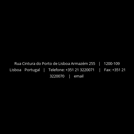
Rua Cintura do Porto de Lisboa Armazém 255
|
1200-109
Lisboa
Portugal
|
Telefone:
+351 21 3220071
|
Fax:
+351 21
3220070
|
email